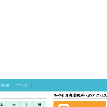
院内設備
アクセス
あやせ耳鼻咽喉科へのアクセス
木
金
土
日