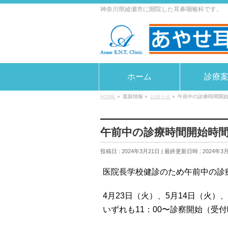
神奈川県綾瀬市に開院した耳鼻咽喉科です。
ホーム
診療
HOME
»
最新情報
»
お知らせ
»
午前中の診療時間開
午前中の診療時間開始時
投稿日 : 2024年3月21日
最終更新日時 : 2024年3
医院長学校健診のため午前中の診
4月23日（火）、5月14日（火）、
いずれも11：00〜診察開始（受付時