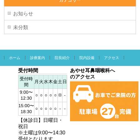
お知らせ
未分類
ホーム
診療案内
院長紹介
院内設備
アクセス
受付時間
あやせ耳鼻咽喉科へ
のアクセス
受付時
月
火
水
木
金
土
日
間
9:00〜
○
○
○
○
○
※
-
12:30
15:00〜
○
○
○
○
○
-
-
18:30
【休診日】日曜日・
祝日
※土曜は9:00〜14:30
受付となります。